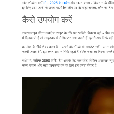
खेल शौकीन यहाँ
IPL 2025 के माचेस
और भारत बनाम पाकिस्तान के चैंपियंस ट
इसलिए आप जल्दी से समझ पाएंगे कि कौन सा खिलाड़ी चमका, कौन सी टीम जीत
कैसे उपयोग करें
सबसक्राइब बॉटन दबाएँ या साइट के टॉप पर “फॉलो” विकल्प चुनें – फिर 
में दिलचस्पी है तो साइडबार में से फ़िल्टर लगा सकते हैं. इससे आप सिर्फ वही 
हर लेख के नीचे शेयर बटन है – अपने दोस्तों को भी अपडेट रखें। अगर कोई 
जल्दी जवाब देंगे. इस तरह आप न सिर्फ पढ़ते हैं बल्कि चर्चा का हिस्सा बनते है
संक्षेप में,
कल्कि 2898 ए.डि.
टैग आपके लिए एक छोटा लेकिन असरदार न्यूज़ ह
समय बचाने और सही जानकारी देने के लिये हम हमेशा तैयार हैं.