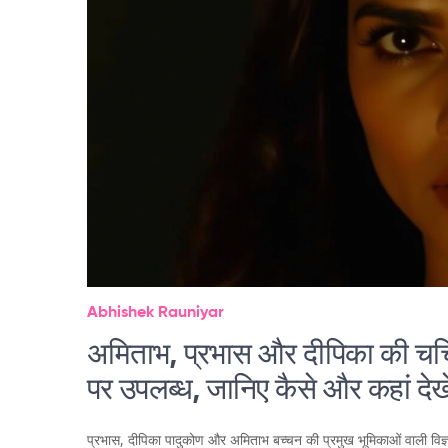
Abhishek Rauniyar
अमिताभ, प्रभास और दीपिका की चर्
पर उपलब्ध, जानिए कैसे और कहां देखे
प्रभास, दीपिका पादुकोण और अमिताभ बच्चन की प्रमुख भूमिकाओं वाली विज्ञ