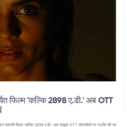
चित फिल्म 'कल्कि 2898 ए.डी.' अब OTТ
ं
ान-फंतासी फिल्म 'कल्कि 2898 ए.डी.' अब प्रमुख OTТ प्लेटफॉर्म्स पर स्ट्रीम की जा