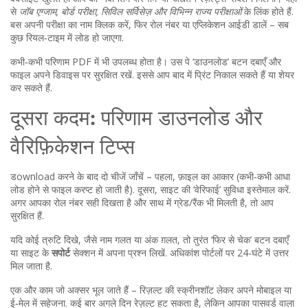
से
जॉब एग्जाम, बोर्ड परीक्षा, सिविल सर्विसेज़ और विभिन्न राज्य परीक्षाओं
के लिंक होते हैं.
बस अपनी परीक्षा का नाम क्लिक करें, फिर रोल नंबर या एप्लिकेशन आईडी डालें – सब
कुछ रियल‑टाइम में लोड हो जाएगा.
कभी‑कभी परिणाम PDF में भी उपलब्ध होता है। उस पे ‘डाउनलोड’ बटन दबाएँ और
फाइल अपने डिवाइस पर सुरक्षित रखें. इससे आप बाद में प्रिंट निकाल सकते हैं या शेयर
कर सकते हैं.
दूसरा कदम: परिणाम डाउनलोड और
वैरिफ़िकेशन टिप्स
डownload करने के बाद दो चीजें जाँचें – पहला, फ़ाइल का आकार (कभी‑कभी आधा
लोड होने से फाइल करप्ट हो जाती है). दूसरा, साइट की ‘वेरिफाई’ सुविधा इस्तेमाल करें.
अगर आपका रोल नंबर सही दिखता है और साथ में ग्रेड/रैंक भी मिलती है, तो आप
सुरक्षित हैं.
यदि कोई त्रुटि दिखे, जैसे नाम गलत या अंक ग़लत, तो तुरंत ‘फिर से चेक’ बटन दबाएँ
या साइट के
सपोर्ट
सेक्शन में अपना प्रश्न लिखें. अधिकांश पोर्टलों पर 24‑घंटे में उत्तर
मिल जाता है.
एक और काम जो अक्सर भूल जाते हैं – रिज़ल्ट की स्क्रीनशॉट लेकर अपने मोबाइल या
ई‑मेल में सहेजना. कई बार अगले दिन रेज़ल्ट हट सकता है, लेकिन आपका पासवर्ड वाला