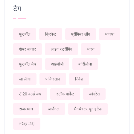
टैग
फुटबॉल
क्रिकेट
प्रीमियर लीग
भाजपा
शेयर बाजार
लाइव स्ट्रीमिंग
भारत
फुटबॉल मैच
आईपीओ
बार्सिलोना
ला लीगा
पाकिस्तान
निवेश
टी20 वर्ल्ड कप
स्टॉक मार्केट
कांग्रेस
राजस्थान
आर्सेनल
मैनचेस्टर यूनाइटेड
नरेंद्र मोदी