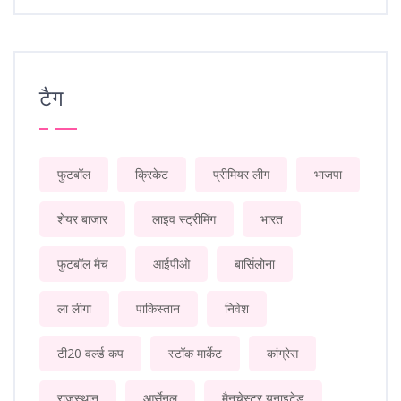
टैग
फुटबॉल
क्रिकेट
प्रीमियर लीग
भाजपा
शेयर बाजार
लाइव स्ट्रीमिंग
भारत
फुटबॉल मैच
आईपीओ
बार्सिलोना
ला लीगा
पाकिस्तान
निवेश
टी20 वर्ल्ड कप
स्टॉक मार्केट
कांग्रेस
राजस्थान
आर्सेनल
मैनचेस्टर यूनाइटेड