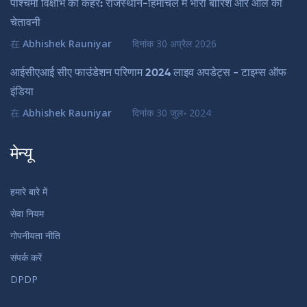
पश्चिमी विक्षोभ का कहर: राजस्थान-हिमाचल में भारी बारिश और ओले की
चेतावनी
在
Abhishek Rauniyar
दिनांक
30 अप्रैल 2026
आईसीएआई सीए फाउंडेशन परिणाम 2024 लाइव अपडेट्स - टाइम्स ऑफ
इंडिया
在
Abhishek Rauniyar
दिनांक
30 जुल॰ 2024
मेन्यू
हमारे बारे में
सेवा नियम
गोपनीयता नीति
संपर्क करें
DPDP