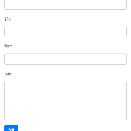
ईमेल
विषय
संदेश
भेजें