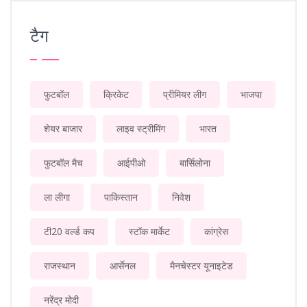
टैग
फुटबॉल
क्रिकेट
प्रीमियर लीग
भाजपा
शेयर बाजार
लाइव स्ट्रीमिंग
भारत
फुटबॉल मैच
आईपीओ
बार्सिलोना
ला लीगा
पाकिस्तान
निवेश
टी20 वर्ल्ड कप
स्टॉक मार्केट
कांग्रेस
राजस्थान
आर्सेनल
मैनचेस्टर यूनाइटेड
नरेंद्र मोदी