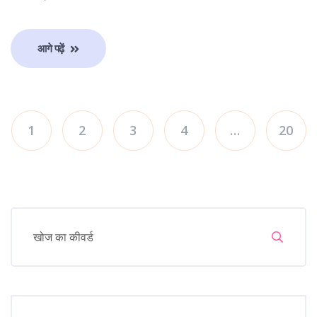
आगे पढ़ें
1
2
3
4
…
20