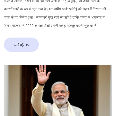
मोज़्तबा खमेनेई, ईरान के सर्वोच्च नेता अली खमेनेई के पुत्र, को उनके पिता के
उत्तराधिकारी के रूप में चुना गया है। 85 वर्षीय अली खमेनेई की सेहत में गिरावट की
वजह से यह निर्णय हुआ। जानकारी गुप्त रखी जा रही है ताकि जनता में आक्रोश न
फैले। मोज़्तबा ने 2009 के बाद से ही अपनी पकड़ मजबूत करनी शुरू की है।
आगे पढ़ें