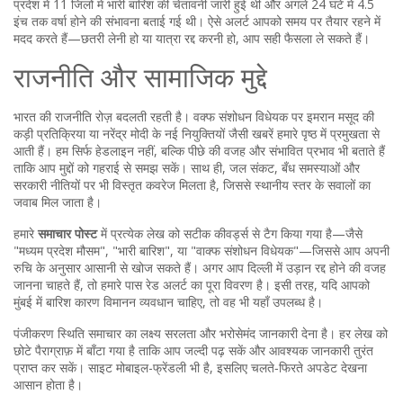
प्रदेश में 11 जिलों में भारी बारिश की चेतावनी जारी हुई थी और अगले 24 घंटे में 4.5
इंच तक वर्षा होने की संभावना बताई गई थी। ऐसे अलर्ट आपको समय पर तैयार रहने में
मदद करते हैं—छतरी लेनी हो या यात्रा रद्द करनी हो, आप सही फैसला ले सकते हैं।
राजनीति और सामाजिक मुद्दे
भारत की राजनीति रोज़ बदलती रहती है। वक्फ संशोधन विधेयक पर इमरान मसूद की
कड़ी प्रतिक्रिया या नरेंद्र मोदी के नई नियुक्तियों जैसी खबरें हमारे पृष्ठ में प्रमुखता से
आती हैं। हम सिर्फ हेडलाइन नहीं, बल्कि पीछे की वजह और संभावित प्रभाव भी बताते हैं
ताकि आप मुद्दों को गहराई से समझ सकें। साथ ही, जल संकट, बँध समस्याओं और
सरकारी नीतियों पर भी विस्तृत कवरेज मिलता है, जिससे स्थानीय स्तर के सवालों का
जवाब मिल जाता है।
हमारे
समाचार पोस्ट
में प्रत्येक लेख को सटीक कीवर्ड्स से टैग किया गया है—जैसे
"मध्यम प्रदेश मौसम", "भारी बारिश", या "वाक्फ संशोधन विधेयक"—जिससे आप अपनी
रुचि के अनुसार आसानी से खोज सकते हैं। अगर आप दिल्ली में उड़ान रद्द होने की वजह
जानना चाहते हैं, तो हमारे पास रेड अलर्ट का पूरा विवरण है। इसी तरह, यदि आपको
मुंबई में बारिश कारण विमानन व्यवधान चाहिए, तो वह भी यहाँ उपलब्ध है।
पंजीकरण स्थिति समाचार का लक्ष्य सरलता और भरोसेमंद जानकारी देना है। हर लेख को
छोटे पैराग्राफ़ में बाँटा गया है ताकि आप जल्दी पढ़ सकें और आवश्यक जानकारी तुरंत
प्राप्त कर सकें। साइट मोबाइल-फ्रेंडली भी है, इसलिए चलते‑फिरते अपडेट देखना
आसान होता है।