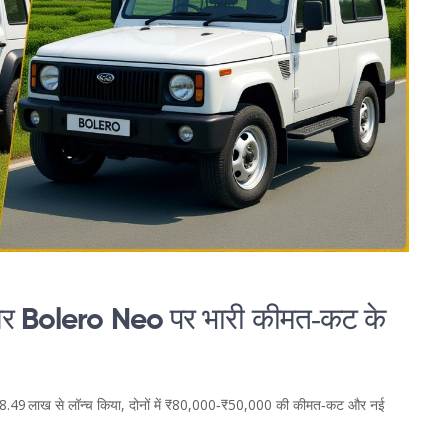
र Bolero Neo पर भारी कीमत‑कट के
49 लाख से लॉन्च किया, दोनों में ₹80,000‑₹50,000 की कीमत‑कट और नई