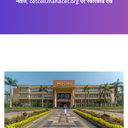
नतीजे, cetcell.mahacet.org पर स्कोरकार्ड देखें