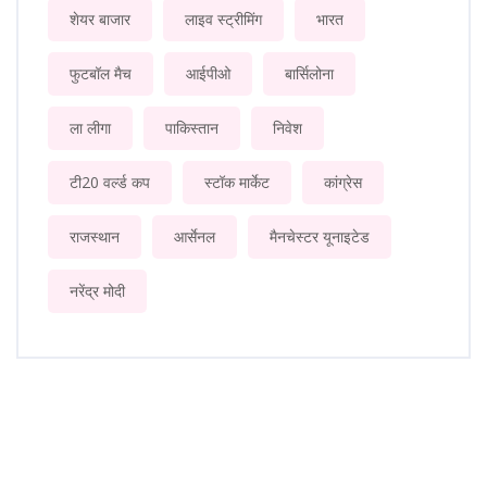
शेयर बाजार
लाइव स्ट्रीमिंग
भारत
फुटबॉल मैच
आईपीओ
बार्सिलोना
ला लीगा
पाकिस्तान
निवेश
टी20 वर्ल्ड कप
स्टॉक मार्केट
कांग्रेस
राजस्थान
आर्सेनल
मैनचेस्टर यूनाइटेड
नरेंद्र मोदी