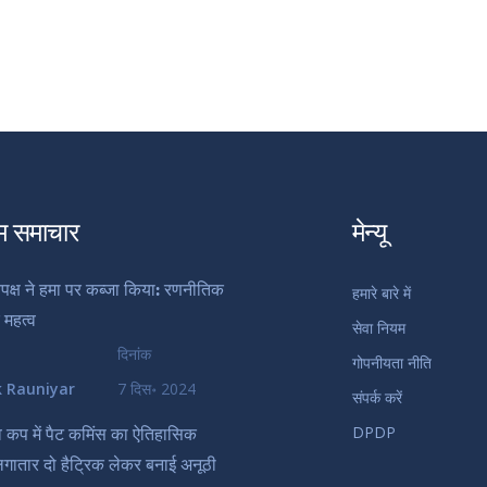
म समाचार
मेन्यू
पक्ष ने हमा पर कब्जा किया: रणनीतिक
हमारे बारे में
 महत्व
सेवा नियम
दिनांक
गोपनीयता नीति
k Rauniyar
7 दिस॰ 2024
संपर्क करें
DPDP
व कप में पैट कमिंस का ऐतिहासिक
लगातार दो हैट्रिक लेकर बनाई अनूठी