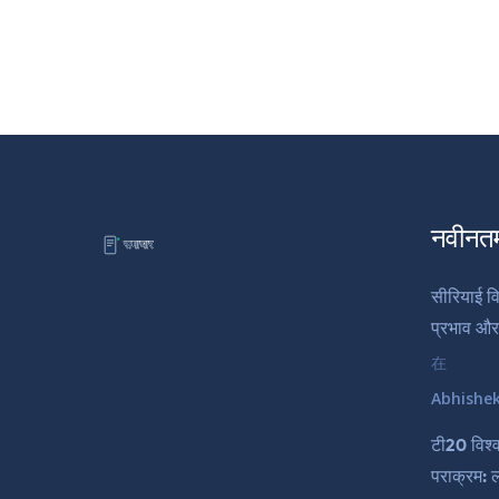
नवीनत
सीरियाई वि
प्रभाव और
在
Abhishe
टी20 विश्
पराक्रम: 