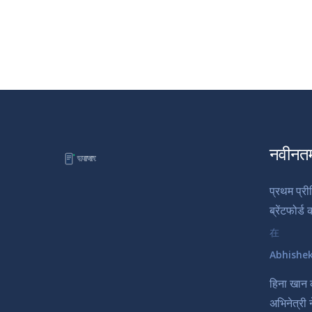
नवीनत
प्रथम प्र
ब्रेंटफोर्ड
在
Abhishe
हिना खान 
अभिनेत्री 