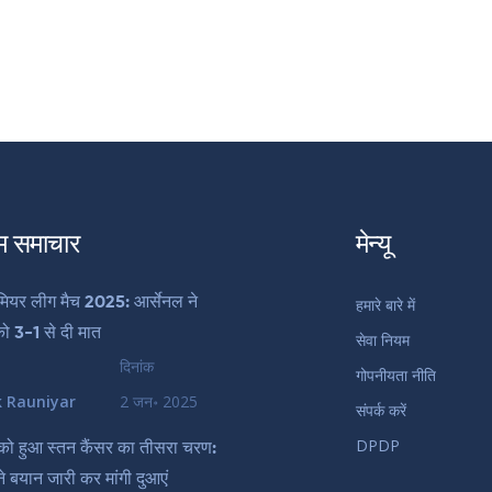
म समाचार
मेन्यू
ीमियर लीग मैच 2025: आर्सेनल ने
हमारे बारे में
 को 3-1 से दी मात
सेवा नियम
दिनांक
गोपनीयता नीति
k Rauniyar
2 जन॰ 2025
संपर्क करें
DPDP
को हुआ स्तन कैंसर का तीसरा चरण:
ने बयान जारी कर मांगी दुआएं