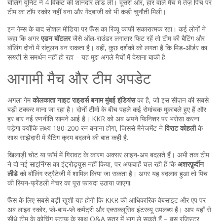
बॉलिंग यूनिट ने 4 विकेट की शानदार लीड ली। दूसरी ओर, हार वाले मैच में तेज़ पिच पर
टीम का टॉप स्कोर नहीं बना और गेंदबाजी को भी कड़ी चुनौती मिली।
इन गेम्स के बाद सोशल मीडिया पर फैंस का रिव्यू काफी सकारात्मक रहा। कई लोगों ने
कहा कि अगर
एडन बॉटलर
जैसे ऑल‑राउंडर लगातार फिट रहें तो टीम की बैटिंग और
बॉलिंग दोनों में संतुलन बन सकता है। वहीं, कुछ दर्शकों को लगता है कि मिड‑ऑर्डर का
सख्ती से समर्थन नहीं हो रहा – यह मुद्दा अगले मैचों में देखना बाकी है.
आगामी मैच और टीम अपडेट
अगला गेम
कोलकाता नाइट राइडर्स बनाम मुंबई इंडियंस
का है, जो इस सीज़न की सबसे
बड़ी टक्कर माना जा रहा है। दोनों टीमों के बीच पहले कई रोमांचक मुकाबले हुए हैं और
हर बार नई रणनीति सामने आई है। KKR को अब अपने फिनिशर पर भरोसा करना
पड़ेगा क्योंकि लक्ष्य 180‑200 रन बनाना होगा, जिससे मैनेजमेंट ने
विराट कोहली
के
साथ साझेदारी में बैटिंग क्रम बदलने की बात कही है.
खिलाड़ी चोट या फॉर्म में गिरावट के कारण अक्सर लाइन‑अप बदलते हैं। अभी तक टीम
ने दो नई साइनिंग्स का इंट्रोड्यूस नहीं किया, पर अफवाहें चल रही हैं कि
अशरफ़ुर्दीन
लीडे
को बॉलिंग स्ट्रैटेजी में शामिल किया जा सकता है। अगर यह बदलाव हुआ तो पिच
की स्पिन‑फ्रेंडली नेचर का पूरा फायदा उठाया जाएगा.
फैंस के लिए सबसे बड़ी खुशी यह होगी कि KKR की आधिकारिक वेबसाइट और एप पर
अब लाइव स्कोर, प्ले‑बाय‑प्ले कमेंट्री और एक्सक्लूसिव इंटरव्यू उपलब्ध हैं। आप यहाँ से
सीधे टीम के कोचिंग स्टाफ़ के साथ Q&A सत्र में भाग ले सकते हैं – बस रजिस्टर