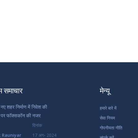
म समाचार
मेन्यू
ं नए शहर निर्माण में निवेश की
हमारे बारे में
ं पर फॉक्सकॉन की नजर
सेवा नियम
दिनांक
गोपनीयता नीति
k Rauniyar
17 अग॰ 2024
संपर्क करें