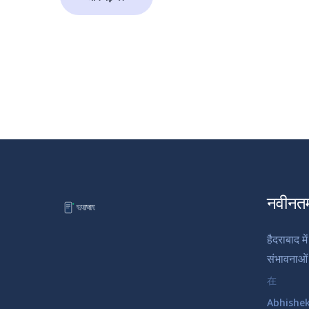
नवीनत
हैदराबाद मे
संभावनाओ
在
Abhishe