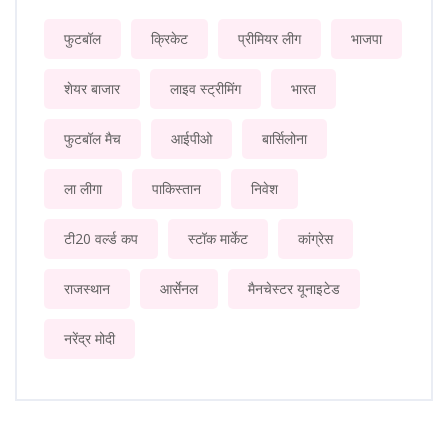
फुटबॉल
क्रिकेट
प्रीमियर लीग
भाजपा
शेयर बाजार
लाइव स्ट्रीमिंग
भारत
फुटबॉल मैच
आईपीओ
बार्सिलोना
ला लीगा
पाकिस्तान
निवेश
टी20 वर्ल्ड कप
स्टॉक मार्केट
कांग्रेस
राजस्थान
आर्सेनल
मैनचेस्टर यूनाइटेड
नरेंद्र मोदी