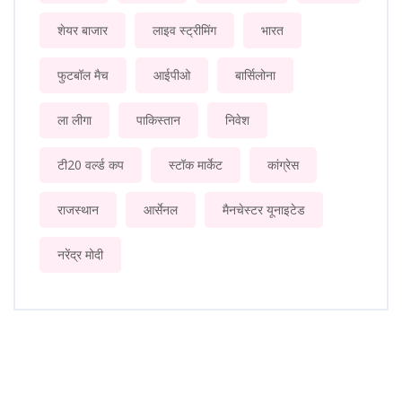
शेयर बाजार
लाइव स्ट्रीमिंग
भारत
फुटबॉल मैच
आईपीओ
बार्सिलोना
ला लीगा
पाकिस्तान
निवेश
टी20 वर्ल्ड कप
स्टॉक मार्केट
कांग्रेस
राजस्थान
आर्सेनल
मैनचेस्टर यूनाइटेड
नरेंद्र मोदी