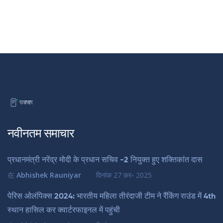
नवीनतम समाचार
प्रधानमंत्री नरेंद्र मोदी के प्रधान सचिव -2 नियुक्त हुए शक्तिकांत दास
在
Abhishek Rauniyar
दिनांक
27 फ़र॰ 2025
पेरिस ओलंपिक्स 2024: भारतीय महिला तीरंदाजी टीम ने रैंकिंग राउंड में 4th
स्थान हासिल कर क्वार्टरफाइनल में पहुंची