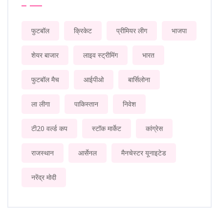
फुटबॉल
क्रिकेट
प्रीमियर लीग
भाजपा
शेयर बाजार
लाइव स्ट्रीमिंग
भारत
फुटबॉल मैच
आईपीओ
बार्सिलोना
ला लीगा
पाकिस्तान
निवेश
टी20 वर्ल्ड कप
स्टॉक मार्केट
कांग्रेस
राजस्थान
आर्सेनल
मैनचेस्टर यूनाइटेड
नरेंद्र मोदी