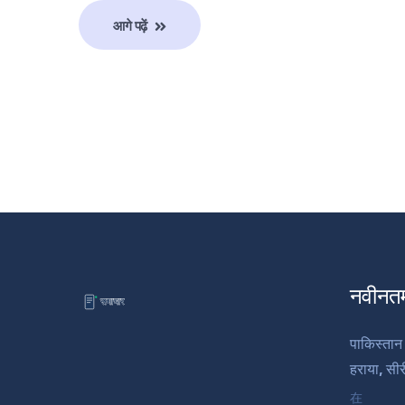
आगे पढ़ें
नवीनत
पाकिस्तान 
हराया, सी
在