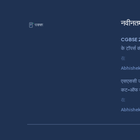
नवीनत
CGBSE 20
के टॉपर्स 
在
Abhishe
एसएससी जी
कट-ऑफ मार
在
Abhishe