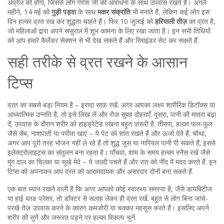
अप्रैल को होगा, जिससे लोग गणेश जी की आराधना के साथ उपवास रखते हैं। अगले
महीने, 14 मई को
गुड़ी पड़वा
के साथ
मकर संक्रांति
भी मनाते हैं, लेकिन कई लोग इस
दिन हल्का व्रत रख कर शुद्धता चाहते हैं। फिर 10 जुलाई को
हरियाली तीज़
का व्रत है,
जो महिलाओं द्वारा अपने ससुराल में शुभ कामना के लिए रखा जाता है। इन सभी तिथियों
को आप हमारे कैलेंडर सेक्शन से भी देख सकते हैं और रिमाइंडर सेट कर सकते हैं.
सही तरीके से व्रत रखने के आसान
टिप्स
व्रत का सबसे बड़ा नियम है – इरादा साफ़ रखें. अगर आपका लक्ष्य शारीरिक डिटॉक्स या
आध्यात्मिक उन्नति है, तो इसे लिख लें और रोज़ सुबह दोहराएँ. दूसरा, पानी की मात्रा बढ़ा
दें; उपवास के दौरान शरीर को हाइड्रेटेड रखना बहुत ज़रूरी है. तीसरा, हल्का फल‑फूल
जैसे सेब, नाशपाती या पपीता खाएं – ये पेट को शांत रखते हैं और ऊर्जा देते हैं. चौथा,
अगर आप पूरी तरह भोजन नहीं ले रहे हैं तो शुद्ध जूस या नारियल पानी पी सकते हैं; इससे
इलेक्ट्रोलाइट्स का संतुलन बना रहता है। पाँचवा, शाम के समय हल्का स्नैस रखें जैसे
मूंग दाल का चिल्का या सूखे मेवे – ये जल्दी पचते हैं और रात को नींद में मदद करते हैं. इन
टिप्स को अपनाकर आप व्रत को आरामदायक और असरदार दोनों बना सकते हैं.
एक बात ध्यान रखने वाली है कि अगर आपको कोई स्वास्थ्य समस्या है, जैसे डायबिटीज
या हाई ब्लड प्रेशर, तो डॉक्टर से सलाह लेकर ही व्रत रखें. बहुत से लोग बिना जांचे-
परखे तेज़ उपवास करने के कारण कमजोरी या चक्कर महसूस करते हैं। इसलिए अपने
शरीर की सुनें और जरूरत पड़ने पर हल्का विकल्प चुनें.