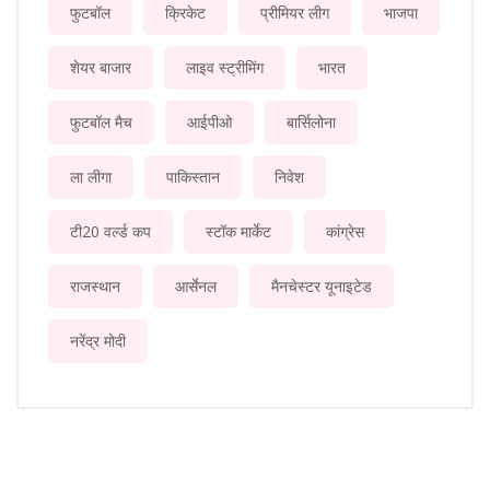
फुटबॉल
क्रिकेट
प्रीमियर लीग
भाजपा
शेयर बाजार
लाइव स्ट्रीमिंग
भारत
फुटबॉल मैच
आईपीओ
बार्सिलोना
ला लीगा
पाकिस्तान
निवेश
टी20 वर्ल्ड कप
स्टॉक मार्केट
कांग्रेस
राजस्थान
आर्सेनल
मैनचेस्टर यूनाइटेड
नरेंद्र मोदी