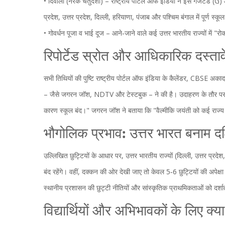
•
दिवाली (नरक चतुर्दशी)
–
राष्ट्रीय पोर्टल ऑफ इंडिया
ने इसे गजेटेड (G) औ
प्रदेश, उत्तर प्रदेश, दिल्ली, हरियाणा, पंजाब और पश्चिम बंगाल में पूर्ण स्कू
•
गोवर्धन पूजा
व
भाई दूज
– आने‑जाने वाले कई उत्तर भारतीय राज्यों में "रोक
रिपोर्टेड स्रोत और आधिकारिक दस्ताव
सभी तिथियों की पुष्टि
राष्ट्रीय पोर्टल ऑफ इंडिया
के कैलेंडर,
CBSE अकादम
– जैसे जगरन जॉश, NDTV और टेस्टबुक – ने की है। उदाहरण के तौर पर, NDTV 
कारण स्कूल बंद।" जगरन जॉश ने बताया कि "वैल्मीकि जयंती को कई राज्य स्
भौगोलिक प्रभाव: उत्तर भारत बनाम दक
उल्लिखित छुट्टियों के आधार पर, उत्तर भारतीय राज्यों (दिल्ली, उत्तर प्रद
बंद रहेंगे। वहीं, दक्कन की ओर देखी जाए तो केवल 5‑6 छुट्टियों की अपेक्षा 
स्थानीय प्रशासन की छुट्टी नीतियों और सांस्कृतिक प्राथमिकताओं को दर्शा
विद्यार्थियों और अभिभावकों के लिए क्