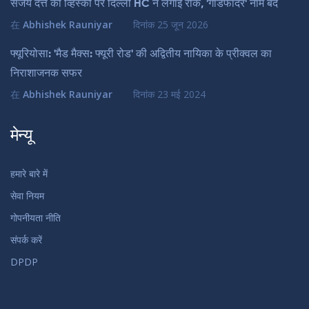
संजय दत्त की व्हिस्की पर दिल्ली HC ने लगाई रोक, 'गॉडफादर' नाम बंद
在
Abhishek Rauniyar
दिनांक
25 जून 2026
फ्यूरियोसा: 'मैड मैक्स: फ्यूरी रोड' की अद्वितीय नायिका के प्रीक्वल का
निराशाजनक सफर
在
Abhishek Rauniyar
दिनांक
23 मई 2024
मेन्यू
हमारे बारे में
सेवा नियम
गोपनीयता नीति
संपर्क करें
DPDP