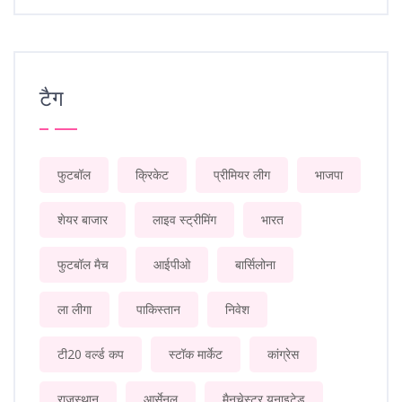
टैग
फुटबॉल
क्रिकेट
प्रीमियर लीग
भाजपा
शेयर बाजार
लाइव स्ट्रीमिंग
भारत
फुटबॉल मैच
आईपीओ
बार्सिलोना
ला लीगा
पाकिस्तान
निवेश
टी20 वर्ल्ड कप
स्टॉक मार्केट
कांग्रेस
राजस्थान
आर्सेनल
मैनचेस्टर यूनाइटेड