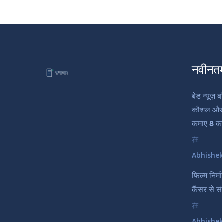
नवीनत
बेड न्यूज़
कौशल और त
कमाए 8 कर
在
Abhishe
फिल्म निर्
कैंसर से स
在
Abhishe