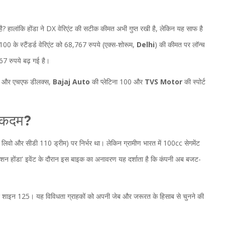
? हालांकि होंडा ने DX वेरिएंट की सटीक कीमत अभी गुप्त रखी है, लेकिन यह साफ है
00 के स्टैंडर्ड वेरिएंट को 68,767 रुपये (एक्स-शोरूम,
Delhi
) की कीमत पर लॉन्च
67 रुपये बढ़ गई है।
ंडर और एचएफ डीलक्स,
Bajaj Auto
की प्लेटिना 100 और
TVS Motor
की स्पोर्ट
ह कदम?
 लिवो और सीडी 110 ड्रीम) पर निर्भर था। लेकिन ग्रामीण भारत में 100cc सेगमेंट
शन होंडा' इवेंट के दौरान इस बाइक का अनावरण यह दर्शाता है कि कंपनी अब बजट-
शाइन 125। यह विविधता ग्राहकों को अपनी जेब और जरूरत के हिसाब से चुनने की