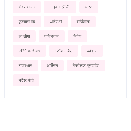
शेयर बाजार
लाइव स्ट्रीमिंग
भारत
फुटबॉल मैच
आईपीओ
बार्सिलोना
ला लीगा
पाकिस्तान
निवेश
टी20 वर्ल्ड कप
स्टॉक मार्केट
कांग्रेस
राजस्थान
आर्सेनल
मैनचेस्टर यूनाइटेड
नरेंद्र मोदी