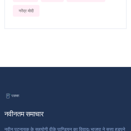
नरेंद्र मोदी
नवीनतम समाचार
नवीन पटनायक के सहयोगी वीके पाण्डियन का विवाद: भाजपा ने सत्ता हड़पने