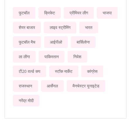
फुटबॉल
क्रिकेट
प्रीमियर लीग
भाजपा
शेयर बाजार
लाइव स्ट्रीमिंग
भारत
फुटबॉल मैच
आईपीओ
बार्सिलोना
ला लीगा
पाकिस्तान
निवेश
टी20 वर्ल्ड कप
स्टॉक मार्केट
कांग्रेस
राजस्थान
आर्सेनल
मैनचेस्टर यूनाइटेड
नरेंद्र मोदी