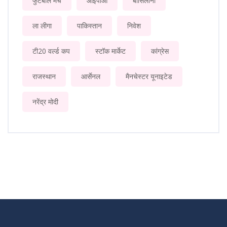
फुटबॉल मैच
आईपीओ
बार्सिलोना
ला लीगा
पाकिस्तान
निवेश
टी20 वर्ल्ड कप
स्टॉक मार्केट
कांग्रेस
राजस्थान
आर्सेनल
मैनचेस्टर यूनाइटेड
नरेंद्र मोदी