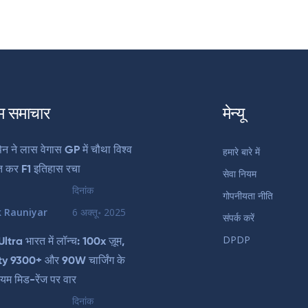
म समाचार
मेन्यू
टैपेन ने लास वेगास GP में चौथा विश्व
हमारे बारे में
त कर F1 इतिहास रचा
सेवा नियम
दिनांक
गोपनीयता नीति
k Rauniyar
6 अक्तू॰ 2025
संपर्क करें
DPDP
tra भारत में लॉन्च: 100x ज़ूम,
y 9300+ और 90W चार्जिंग के
ियम मिड-रेंज पर वार
दिनांक