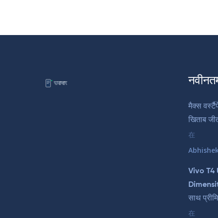
नवीनत
मैक्स वर्स्
खिताब जी
在
Abhishe
Vivo T4 Ul
Dimensit
साथ प्रीम
在