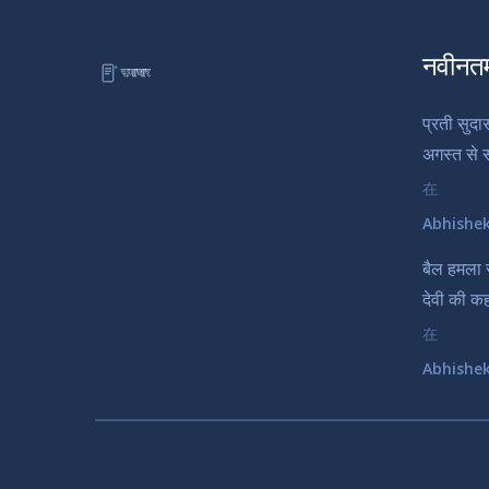
नवीनत
प्रती सुदा
अगस्त से स
在
Abhishe
बैल हमला से
देवी की क
在
Abhishe