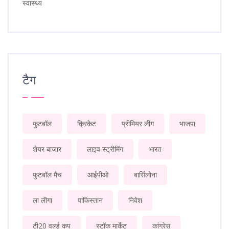
स्वास्थ्य
टैग
फुटबॉल
क्रिकेट
प्रीमियर लीग
भाजपा
शेयर बाजार
लाइव स्ट्रीमिंग
भारत
फुटबॉल मैच
आईपीओ
बार्सिलोना
ला लीगा
पाकिस्तान
निवेश
टी20 वर्ल्ड कप
स्टॉक मार्केट
कांग्रेस