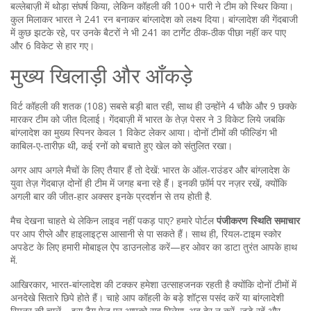
बल्लेबाज़ी में थोड़ा संघर्ष किया, लेकिन कॉहली की 100+ पारी ने टीम को स्थिर किया।
कुल मिलाकर भारत ने 241 रन बनाकर बांग्लादेश को लक्ष्य दिया। बांग्लादेश की गेंदबाजी
में कुछ झटके रहे, पर उनके बैटरों ने भी 241 का टार्गेट ठीक‑ठीक पीछा नहीं कर पाए
और 6 विकेट से हार गए।
मुख्य खिलाड़ी और आँकड़े
विर्ट कॉहली की शतक (108) सबसे बड़ी बात रही, साथ ही उन्होंने 4 चौके और 9 छक्के
मारकर टीम को जीत दिलाई। गेंदबाज़ी में भारत के तेज़ पेसर ने 3 विकेट लिये जबकि
बांग्लादेश का मुख्य स्पिनर केवल 1 विकेट लेकर आया। दोनों टीमों की फील्डिंग भी
काबिल‑ए‑तारीफ़ थी, कई रनों को बचाते हुए खेल को संतुलित रखा।
अगर आप अगले मैचों के लिए तैयार हैं तो देखें: भारत के ऑल-राउंडर और बांग्लादेश के
युवा तेज़ गेंदबाज़ दोनों ही टीम में जगह बना रहे हैं। इनकी फ़ॉर्म पर नज़र रखें, क्योंकि
अगली बार की जीत‑हार अक्सर इनके प्रदर्शन से तय होती है.
मैच देखना चाहते थे लेकिन लाइव नहीं पकड़ पाए? हमारे पोर्टल
पंजीकरण स्थिति समाचार
पर आप रीप्ले और हाइलाइट्स आसानी से पा सकते हैं। साथ ही, रियल‑टाइम स्कोर
अपडेट के लिए हमारी मोबाइल ऐप डाउनलोड करें—हर ओवर का डाटा तुरंत आपके हाथ
में.
आखिरकार, भारत‑बांग्लादेश की टक्कर हमेशा उत्साहजनक रहती है क्योंकि दोनों टीमों में
अनदेखे सितारे छिपे होते हैं। चाहे आप कॉहली के बड़े शॉट्स पसंद करें या बांग्लादेशी
स्पिनर की चालें—इस टैग पेज पर आपको सब मिलेगा. अब देर न करें, जुड़े रहें और