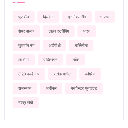
फुटबॉल
क्रिकेट
प्रीमियर लीग
भाजपा
शेयर बाजार
लाइव स्ट्रीमिंग
भारत
फुटबॉल मैच
आईपीओ
बार्सिलोना
ला लीगा
पाकिस्तान
निवेश
टी20 वर्ल्ड कप
स्टॉक मार्केट
कांग्रेस
राजस्थान
आर्सेनल
मैनचेस्टर यूनाइटेड
नरेंद्र मोदी