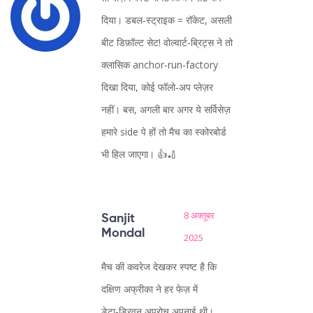
दिया। डबल‑स्ट्राइक = रॉकेट, असली
बीट डिफ़ॉल्ट सेट! वोल्वार्ट‑ब्रिट्स ने तो
क्लासिक anchor‑run‑factory
दिखा दिया, कोई फॉलो‑अप प्लेज़र
नहीं। बस, अगली बार अगर ये सर्विसेज़
हमारे side पे हों तो मैच का स्कोरबोर्ड
भी हिल जाएगा। 👍🏏
8 अक्तूबर
Sanjit
Mondal
2025
मैच की कवरेज देखकर स्पष्ट है कि
दक्षिण अफ्रीका ने हर फेज़ में
डेटा‑ड्रिवन अप्रोच अपनाई थी।