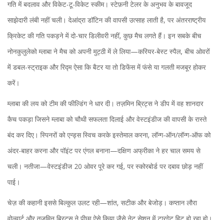
गति में बदलाव और विकेट-टू-विकेट स्कीम। स्टेफ़नी टेलर के अनुभव के बावजूद
साझेदारी लंबी नहीं चली। देआंद्रा डॉटिन की वापसी उत्साह लाती है, पर अंतरराष्ट्रीय
क्रिकेट की गति पकड़ने में दो-चार डिलीवरी नहीं, कुछ मैच लगते हैं। इन सबके बीच
नोनकुलुलेको म्लाबा ने मैच को अपनी मुट्ठी में ले लिया—करियर-बेस्ट स्पैल, बीच ओवरों
में डबल-स्ट्राइक और रिद्म ऐसा कि बैटर या तो डिफेंस में फंसे या गलती मजबूर होकर
करें।
म्लाबा की लय को टीम की फील्डिंग ने धार दी। तज़मिन ब्रिट्स ने डीप में वह शानदार
कैच पकड़ा जिसने म्लाबा को चौथी सफलता दिलाई और वेस्टइंडीज की वापसी के रास्ते
बंद कर दिए। स्पिनरों को एन्ड्स स्विच करके इस्तेमाल करना, लॉन्ग-ऑन/लॉन्ग-ऑफ को
अंदर-बाहर करना और पॉइंट पर एंगल बनाना—दक्षिण अफ्रीका ने हर चाल समय से
चली। नतीजा—वेस्टइंडीज 20 ओवर पूरे कर गई, पर स्कोरबोर्ड पर दबाव छोड़ नहीं
पाई।
चेज़ की कहानी इससे बिल्कुल उलट रही—शांत, सटीक और बेजोड़। कप्तान लौरा
वोल्वार्ट और तज़मिन ब्रिट्स ने पीछा ऐसे किया जैसे नेट सेशन में टारगेट हिट हो रहा हो।