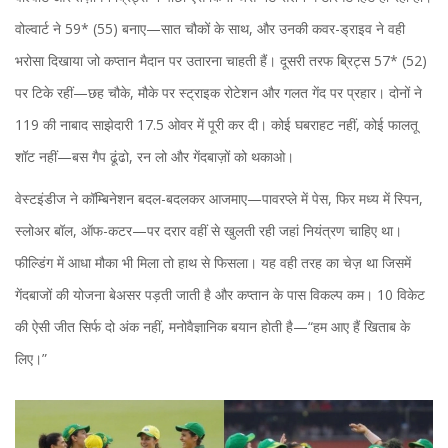
वोल्वार्ट ने 59* (55) बनाए—सात चौकों के साथ, और उनकी कवर-ड्राइव ने वही
भरोसा दिखाया जो कप्तान मैदान पर उतारना चाहती हैं। दूसरी तरफ ब्रिट्स 57* (52)
पर टिके रहीं—छह चौके, मौके पर स्ट्राइक रोटेशन और गलत गेंद पर प्रहार। दोनों ने
119 की नाबाद साझेदारी 17.5 ओवर में पूरी कर दी। कोई घबराहट नहीं, कोई फालतू
शॉट नहीं—बस गैप ढूंढो, रन लो और गेंदबाज़ों को थकाओ।
वेस्टइंडीज ने कॉम्बिनेशन बदल-बदलकर आजमाए—पावरप्ले में पेस, फिर मध्य में स्पिन,
स्लोअर बॉल, ऑफ-कटर—पर दरार वहीं से खुलती रही जहां नियंत्रण चाहिए था।
फील्डिंग में आधा मौका भी मिला तो हाथ से फिसला। यह वही तरह का चेज़ था जिसमें
गेंदबाजों की योजना बेअसर पड़ती जाती है और कप्तान के पास विकल्प कम। 10 विकेट
की ऐसी जीत सिर्फ दो अंक नहीं, मनोवैज्ञानिक बयान होती है—“हम आए हैं खिताब के
लिए।”