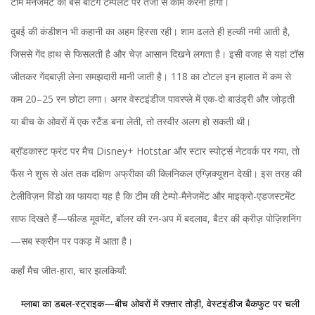
टीम मैनेजमेंट को बस बैटिंग टेम्पलेट पर तेजी से काम करना होगा।
दुबई की कंडीशन भी कहानी का अहम हिस्सा रही। शाम ढलते ही हल्की नमी आती है,
जिससे गेंद हाथ से फिसलती है और चेज़ आसान दिखने लगता है। इसी वजह से यहां टॉस
जीतकर गेंदबाज़ी लेना समझदारी मानी जाती है। 118 का टोटल इन हालात में कम से
कम 20–25 रन छोटा लगा। अगर वेस्टइंडीज पावरप्ले में एक-दो बाउंड्री और जोड़ती
या बीच के ओवरों में एक स्टैंड बना लेती, तो तस्वीर अलग हो सकती थी।
ब्रॉडकास्ट फ्रंट पर मैच Disney+ Hotstar और स्टार स्पोर्ट्स नेटवर्क पर गया, तो
फैंस ने शुरू से अंत तक दक्षिण अफ्रीका की क्लिनिकल एग्ज़िक्यूशन देखी। इस तरह की
टेलीविज़न विंडो का फायदा यह है कि टीम की टेम्पो-मैनेजमेंट और माइक्रो-एडजस्टमेंट
साफ दिखते हैं—फील्ड मूवमेंट, बॉलर की रन-अप में बदलाव, बैटर की क्रीज़ पोज़िशनिंग
—सब स्क्रीन पर पकड़ में आता है।
कहाँ मैच जीत-हारा, चार झलकियाँ:
म्लाबा का डबल-स्ट्राइक—बीच ओवरों में रफ़्तार तोड़ी, वेस्टइंडीज बैकफुट पर चली