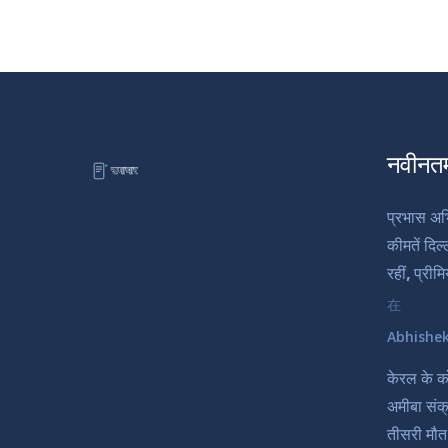
नवीनत
प्रभास अभ
कीमतें दिल
रहीं, प्रीम
在
Abhishe
केरल के को
अमीबा संक्
तीसरी मौत