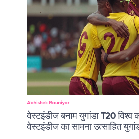
Abhishek Rauniyar
वेस्टइंडीज बनाम युगांडा T20 विश्व क
वेस्टइंडीज का सामना उत्साहित युगांड