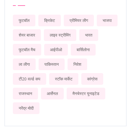
फुटबॉल
क्रिकेट
प्रीमियर लीग
भाजपा
शेयर बाजार
लाइव स्ट्रीमिंग
भारत
फुटबॉल मैच
आईपीओ
बार्सिलोना
ला लीगा
पाकिस्तान
निवेश
टी20 वर्ल्ड कप
स्टॉक मार्केट
कांग्रेस
राजस्थान
आर्सेनल
मैनचेस्टर यूनाइटेड
नरेंद्र मोदी