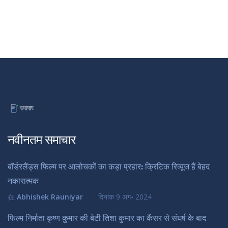
नवीनतम समाचार
बॉर्डरलैंड्स फिल्म पर आलोचकों का कड़ा प्रहार: क्रिटिक रिव्यूज हैं बेहद
नकारात्मक
在
Abhishek Rauniyar
दिनांक
9 अग॰ 2024
फिल्म निर्माता कृष्ण कुमार की बेटी तिशा कुमार का कैंसर से संघर्ष के बाद