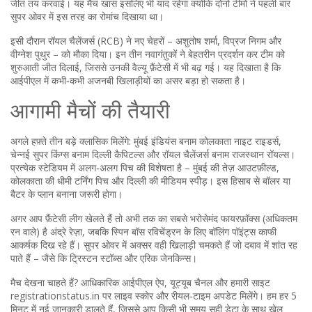
जीत तय करवाई। यह मैच खास इसलिए भी याद रहेगा क्योंकि दोनों टीमों ने पहली बार
सुपर ओवर में इस तरह का रोमांच दिखाया था।
इसी दौरान रॉयल चैलेंजर्स (RCB) ने नए चेहरों – अशुतोष शर्मा, विप्रज निगम और
वीग्नेश पुथुर – को मौका दिया। इन तीन नवागंतुकों ने बेहतरीन प्रदर्शन कर टीम को
शुरुआती जीत दिलाई, जिससे उनकी वैल्यू फ़ैंटेसी में भी बढ़ गई। यह दिखाता है कि
आईपीएल में कभी‑कभी अजनबी खिलाड़ीयों का असर बड़ा हो सकता है।
आगामी मैचों की तैयारी
अगले हफ़्ते तीन बड़े क्लासिक मिलेंगे: मुंबई इंडियंस बनाम कोलकाता नाइट राइडर्स,
चेन्नई सुपर किंग्स बनाम दिल्ली कैपिटल्स और रॉयल चैलेंजर्स बनाम राजस्थान रॉयल्स।
प्रत्येक स्टेडियम में अलग‑अलग पिच की विशेषता है – मुंबई की तेज़ आउटफ़ील्ड,
कोलकाता की धीमी टर्निंग पिच और दिल्ली की मीडियम स्पीड़। इस हिसाब से बॉलर या
बैटर के प्लान बनाना जरूरी होगा।
अगर आप फ़ैंटेसी लीग खेलते हैं तो अभी तक का सबसे भरोसेमंद फायरफ़ॉक्स (अधिकतम
रन वाले) है अंद्रे रेज़ा, जबकि स्पिन बॉस रविचेंड्रन के लिए बॉलिंग पॉइंट्स काफी
आकर्षक दिख रहे हैं। सुपर ओवर में अक्सर वही खिलाड़ी चमकते हैं जो दबाव में शांत रह
पाते हैं – जैसे कि ट्रिस्टन स्टॉब्स और एरिक जेनकिन्स।
मैच देखना चाहते हैं? आधिकारिक आईपीएल ऐप, यूट्यूब चैनल और हमारी साइट
registrationstatus.in पर लाइव स्कोर और रीयल‑टाइम अपडेट मिलेंगे। हम हर 5
मिनट में नई जानकारी डालते हैं, जिससे आप किसी भी समय सही डेटा के साथ खेल