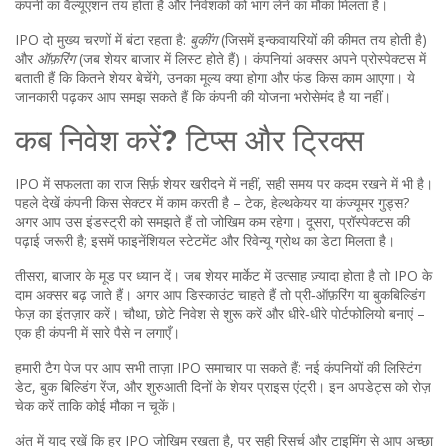
कंपनी का वैल्यूएशन तय होता है और निवेशकों को भाग लेने का मौका मिलता है।
IPO दो मुख्य चरणों में बंटा रहता है:
बुकींग
(जिसमें इन्कवायरियों की कीमत तय होती है)
और
ऑफ़रिंग
(जब शेयर बाजार में लिस्ट होते हैं)। कंपनियां अक्सर अपने प्रोस्पेक्टस में
बताती हैं कि कितने शेयर बेचेंगे, उनका मूल्य क्या होगा और फंड किस काम आएगा। ये
जानकारी पढ़कर आप समझ सकते हैं कि कंपनी की योजना भरोसेमंद है या नहीं।
कब निवेश करें? टिप्स और ट्रिक्स
IPO में सफलता का राज सिर्फ़ शेयर खरीदने में नहीं, सही समय पर कदम रखने में भी है।
पहले देखें कंपनी किस सेक्टर में काम करती है – टेक, हेल्थकेयर या कंज्यूमर गुड्स?
अगर आप उस इंडस्ट्री को समझते हैं तो जोखिम कम रहेगा। दूसरा, प्रॉस्पेक्टस की
पढ़ाई जरूरी है; इसमें फाइनेंशियल स्टेटमेंट और रिवेन्यू ग्रोथ का डेटा मिलता है।
तीसरा, बाजार के मूड पर ध्यान दें। जब शेयर मार्केट में उत्साह ज़्यादा होता है तो IPO के
दाम अक्सर बढ़ जाते हैं। अगर आप डिस्काउंट चाहते हैं तो प्री‑ऑफ़रिंग या बुकबिल्डिंग
फेज़ का इंतज़ार करें। चौथा, छोटे निवेश से शुरू करें और धीरे‑धीरे पोर्टफोलियो बनाएं –
एक ही कंपनी में सारे पैसे न लगाएँ।
हमारी टैग पेज पर आप सभी ताज़ा IPO समाचार पा सकते हैं: नई कंपनियों की लिस्टिंग
डेट, बुक बिल्डिंग रेंज, और शुरुआती दिनों के शेयर प्राइस एंट्री। इन अपडेट्स को रोज़
चेक करें ताकि कोई मौका न चूकें।
अंत में याद रखें कि हर IPO जोखिम रखता है, पर सही रिसर्च और टाइमिंग से आप अच्छा