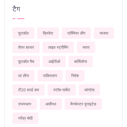
टैग
फुटबॉल
क्रिकेट
प्रीमियर लीग
भाजपा
शेयर बाजार
लाइव स्ट्रीमिंग
भारत
फुटबॉल मैच
आईपीओ
बार्सिलोना
ला लीगा
पाकिस्तान
निवेश
टी20 वर्ल्ड कप
स्टॉक मार्केट
कांग्रेस
राजस्थान
आर्सेनल
मैनचेस्टर यूनाइटेड
नरेंद्र मोदी