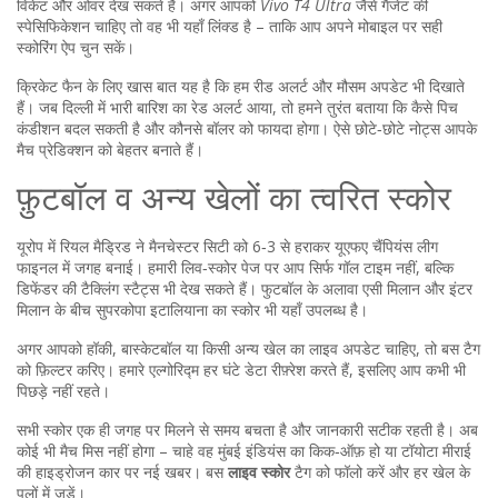
विकेट और ओवर देख सकते हैं। अगर आपको
Vivo T4 Ultra
जैसे गैजेट की
स्पेसिफिकेशन चाहिए तो वह भी यहाँ लिंक्ड है – ताकि आप अपने मोबाइल पर सही
स्कोरिंग ऐप चुन सकें।
क्रिकेट फैन के लिए खास बात यह है कि हम रीड अलर्ट और मौसम अपडेट भी दिखाते
हैं। जब दिल्ली में भारी बारिश का रेड अलर्ट आया, तो हमने तुरंत बताया कि कैसे पिच
कंडीशन बदल सकती है और कौनसे बॉलर को फायदा होगा। ऐसे छोटे‑छोटे नोट्स आपके
मैच प्रेडिक्शन को बेहतर बनाते हैं।
फ़ुटबॉल व अन्य खेलों का त्वरित स्कोर
यूरोप में रियल मैड्रिड ने मैनचेस्टर सिटी को 6‑3 से हराकर यूएफए चैंपियंस लीग
फाइनल में जगह बनाई। हमारी लिव‑स्कोर पेज पर आप सिर्फ गॉल टाइम नहीं, बल्कि
डिफेंडर की टैक्लिंग स्टैट्स भी देख सकते हैं। फुटबॉल के अलावा एसी मिलान और इंटर
मिलान के बीच सुपरकोपा इटालियाना का स्कोर भी यहाँ उपलब्ध है।
अगर आपको हॉकी, बास्केटबॉल या किसी अन्य खेल का लाइव अपडेट चाहिए, तो बस टैग
को फ़िल्टर करिए। हमारे एल्गोरिद्म हर घंटे डेटा रीफ़्रेश करते हैं, इसलिए आप कभी भी
पिछड़े नहीं रहते।
सभी स्कोर एक ही जगह पर मिलने से समय बचता है और जानकारी सटीक रहती है। अब
कोई भी मैच मिस नहीं होगा – चाहे वह मुंबई इंडियंस का किक‑ऑफ़ हो या टॉयोटा मीराई
की हाइड्रोजन कार पर नई खबर। बस
लाइव स्कोर
टैग को फॉलो करें और हर खेल के
पलों में जुड़ें।