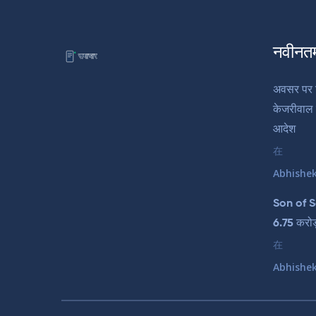
नवीनत
अवसर पर द
केजरीवाल 
आदेश
在
Abhishe
Son of S
6.75 करोड
在
Abhishe