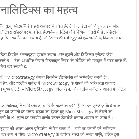
एनालिटिक्स का महत्व
 (BI) प्लेटफ़ॉर्म है। इसे अक्सर
बिजनेस इंटेलिजेंस
,
डेटा को विज़ुअलाइज़ और
क्स सॉफ़्टवेयर फाइनेंस, हेल्थकेयर, रिटेल जैसे विभिन्न क्षेत्रों में डेटा‑ड्रिवेन
इज़ डेटा गवर्नेंस की सोचता है, तो MicroStrategy को एक भरोसेमंद विकल्प मानता
र डेटा‑ड्रिवेन इनसाइट्स प्रदान करना, और दूसरी ओर डिजिटल एसेट्स जैसे
रते हैं – डेटा‑आधारित फैसले बिटकॉइन निवेश के जोखिम को समझने में मदद करते हैं,
ावित कर सकती है.
ते हैं: "MicroStrategy कंपनी बिजनेस इंटेलिजेंस को सम्मिलित करती है",
ी है", और "स्टॉक मार्केट में MicroStrategy के शेयरों की अस्थिरता अक्सर
कैसे तीन मुख्य एंटिटी – MicroStrategy, बिटकॉइन, और स्टॉक मार्केट – आपस में जटिल
क निवेशक, डेटा‑विश्लेषक, या सिर्फ तकनीक‑प्रेमी हैं, तो इन एंटिटीज़ के बीच का
न की कीमतों की उतार‑चढ़ाव को देखते हुए MicroStrategy के शेयरों को
नी के BI टूल्स का उपयोग करके बेहतर डैशबोर्ड बनाना आसान हो जाता है।
 इस जुड़ाव को अलग‑अलग दृष्टिकोण से पेश करते हैं – चाहे वह कंपनी की नवीनतम
पढ़ कर आप न सिर्फ MicroStrategy के करियर रास्ते को समझ पाएँगे, बल्कि इस