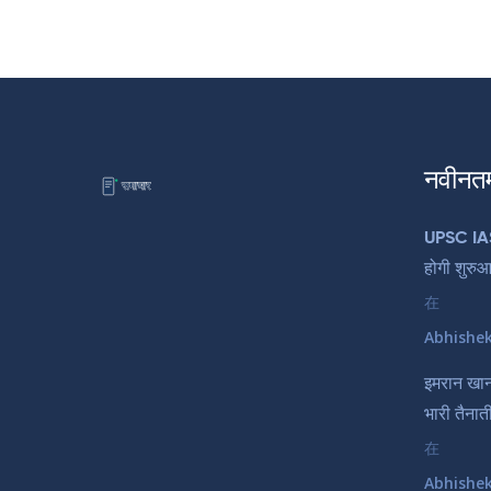
नवीनत
UPSC IAS 
होगी शुरुआत
在
Abhishe
इमरान खान 
भारी तैनात
在
Abhishe