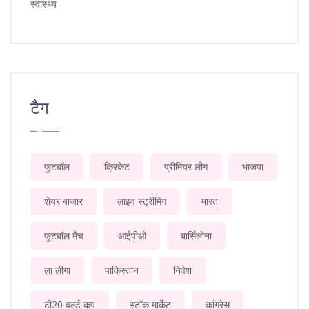
स्वास्थ्य
टैग
फुटबॉल
क्रिकेट
प्रीमियर लीग
भाजपा
शेयर बाजार
लाइव स्ट्रीमिंग
भारत
फुटबॉल मैच
आईपीओ
बार्सिलोना
ला लीगा
पाकिस्तान
निवेश
टी20 वर्ल्ड कप
स्टॉक मार्केट
कांग्रेस