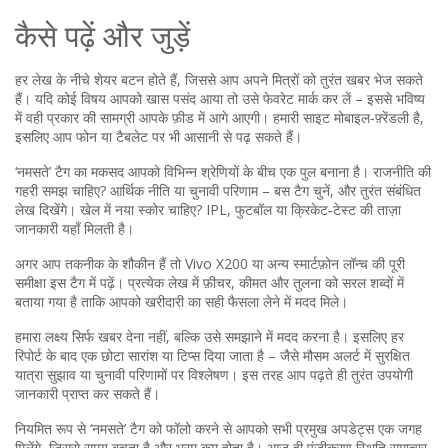
कैसे पढ़ें और जुड़ें
हर लेख के नीचे शेयर बटन होते हैं, जिससे आप अपने मित्रों को तुरंत खबर भेज सकते
हैं। यदि कोई विषय आपको खास पसंद आया तो उसे फेवरेट मार्क कर लें – इससे भविष्य
में वही प्रकार की सामग्री आपके फ़ीड में आगे आएगी। हमारी साइट मोबाइल‑फ़्रेंडली है,
इसलिए आप फोन या टैबलेट पर भी आसानी से पढ़ सकते हैं।
‘नमसते’ टैग का मकसद आपको विभिन्न श्रेणियों के बीच एक पुल बनाना है। राजनीति की
गहरी समझ चाहिए? आर्थिक नीति या चुनावी परिणाम – बस टैग चुनें, और तुरंत संबंधित
लेख दिखेंगे। खेल में नया स्कोर चाहिए? IPL, फुटबॉल या क्रिकेट‑टेस्ट की ताज़ा
जानकारी यहाँ मिलती है।
अगर आप तकनीक के शौकीन हैं तो Vivo X200 या अन्य स्मार्टफ़ोन लॉन्च की पूरी
समीक्षा इस टैग में पढ़ें। प्रत्येक लेख में फ़ीचर, कीमत और तुलना को सरल शब्दों में
बताया गया है ताकि आपको खरीदारी का सही फैसला लेने में मदद मिले।
हमारा लक्ष्य सिर्फ खबर देना नहीं, बल्कि उसे समझाने में मदद करना है। इसलिए हर
रिपोर्ट के बाद एक छोटा सारांश या टिप्स दिया जाता है – जैसे मौसम अलर्ट में सुरक्षित
यात्रा सुझाव या चुनावी परिणामों पर विश्लेषण। इस तरह आप पढ़ते ही तुरंत उपयोगी
जानकारी प्राप्त कर सकते हैं।
नियमित रूप से ‘नमसते’ टैग को फॉलो करने से आपको सभी प्रमुख अपडेट्स एक जगह
मिलेंगे, जिससे समय बचता है और भ्रम कम होता है। आज ही पंजीकरण स्थिति समाचार