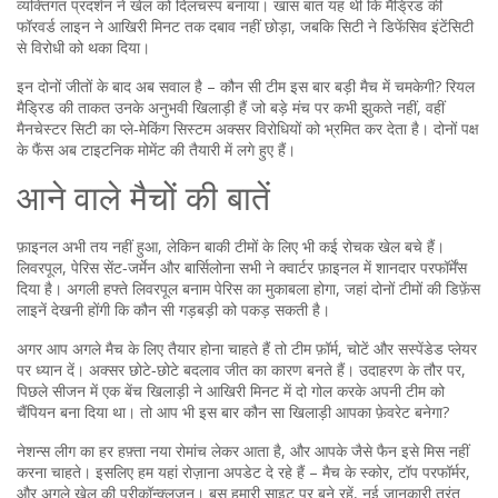
व्यक्तिगत प्रदर्शन ने खेल को दिलचस्प बनाया। खास बात यह थी कि मैड्रिड की
फॉरवर्ड लाइन ने आखिरी मिनट तक दबाव नहीं छोड़ा, जबकि सिटी ने डिफेंसिव इंटेंसिटी
से विरोधी को थका दिया।
इन दोनों जीतों के बाद अब सवाल है – कौन सी टीम इस बार बड़ी मैच में चमकेगी? रियल
मैड्रिड की ताकत उनके अनुभवी खिलाड़ी हैं जो बड़े मंच पर कभी झुकते नहीं, वहीं
मैनचेस्टर सिटी का प्ले‑मेकिंग सिस्टम अक्सर विरोधियों को भ्रमित कर देता है। दोनों पक्ष
के फैंस अब टाइटनिक मोमेंट की तैयारी में लगे हुए हैं।
आने वाले मैचों की बातें
फ़ाइनल अभी तय नहीं हुआ, लेकिन बाकी टीमों के लिए भी कई रोचक खेल बचे हैं।
लिवरपूल, पेरिस सेंट‑जर्मेन और बार्सिलोना सभी ने क्वार्टर फ़ाइनल में शानदार परफॉर्मेंस
दिया है। अगली हफ्ते लिवरपूल बनाम पेरिस का मुकाबला होगा, जहां दोनों टीमों की डिफ़ेंस
लाइनें देखनी होंगी कि कौन सी गड़बड़ी को पकड़ सकती है।
अगर आप अगले मैच के लिए तैयार होना चाहते हैं तो टीम फ़ॉर्म, चोटें और सस्पेंडेड प्लेयर
पर ध्यान दें। अक्सर छोटे‑छोटे बदलाव जीत का कारण बनते हैं। उदाहरण के तौर पर,
पिछले सीजन में एक बेंच खिलाड़ी ने आखिरी मिनट में दो गोल करके अपनी टीम को
चैंपियन बना दिया था। तो आप भी इस बार कौन सा खिलाड़ी आपका फ़ेवरेट बनेगा?
नेशन्स लीग का हर हफ़्ता नया रोमांच लेकर आता है, और आपके जैसे फैन इसे मिस नहीं
करना चाहते। इसलिए हम यहां रोज़ाना अपडेट दे रहे हैं – मैच के स्कोर, टॉप परफॉर्मर,
और अगले खेल की प्रीकॉन्क्लूज़न। बस हमारी साइट पर बने रहें, नई जानकारी तुरंत