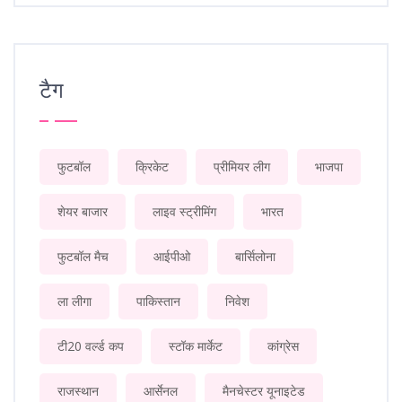
टैग
फुटबॉल
क्रिकेट
प्रीमियर लीग
भाजपा
शेयर बाजार
लाइव स्ट्रीमिंग
भारत
फुटबॉल मैच
आईपीओ
बार्सिलोना
ला लीगा
पाकिस्तान
निवेश
टी20 वर्ल्ड कप
स्टॉक मार्केट
कांग्रेस
राजस्थान
आर्सेनल
मैनचेस्टर यूनाइटेड