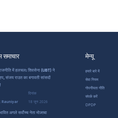
म समाचार
मेन्यू
 राजनीति में हलचल: शिवसेना (UBT) ने
हमारे बारे में
हिप, संजय राउत का बगावती सांसदों
सेवा नियम
ी
गोपनीयता नीति
दिनांक
संपर्क करें
k Rauniyar
18 जून 2026
DPDP
भावित अगले सर्वोच्च नेता मोज़्तबा