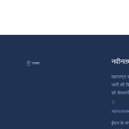
नवीनत
महाराष्ट्र
जारी की व्
को चेतावन
在
Abhishe
ईरान के सं