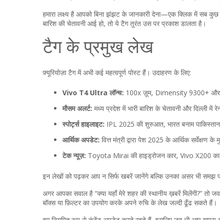
हमारा लक्ष्य है आपको बिना झंझट के जानकारी देना—एक क्लिक में सब कु
बारिश की चेतावनी आई हो, तो ये टैग तुरंत उस पर प्रकाश डालता है।
टैग के प्रमुख लेख
फ़्यूरियोज़ा टैग में अभी कई महत्वपूर्ण पोस्ट हैं। उदाहरण के लिए:
Vivo T4 Ultra लॉन्च:
100x ज़ूम, Dimensity 9300+ और 90W 
मौसम अलर्ट:
मध्य प्रदेश में भारी बारिश के चेतावनी और दिल्ली में 
स्पोर्ट्स हाइलाइट:
IPL 2025 की शुरुआत, भारत बनाम पाकिस्तान 
आर्थिक अपडेट:
वित्त मंत्री द्वारा पेश 2025 के आर्थिक सर्वेक्षण 
टेक न्यूज़:
Toyota Mirai की हाइड्रोजन कार, Vivo X200 का 2
इन लेखों को पढ़कर आप न सिर्फ खबरें जानेंगे बल्कि उनका असर भी समझ पाएं
अगर आपका सवाल है “क्या यहाँ मेरे शहर की स्थानीय ख़बरें मिलेंगी?” तो जवा
बॉक्स या फ़िल्टर का उपयोग करके अपने रुचि के लेख जल्दी ढूँढ सकते हैं।
हम नियमित रूप से कंटेंट अपडेट करते रहते हैं, इसलिए जब भी आप वापस आए