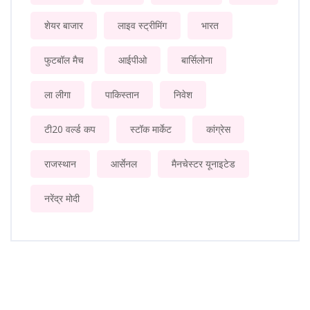
शेयर बाजार
लाइव स्ट्रीमिंग
भारत
फुटबॉल मैच
आईपीओ
बार्सिलोना
ला लीगा
पाकिस्तान
निवेश
टी20 वर्ल्ड कप
स्टॉक मार्केट
कांग्रेस
राजस्थान
आर्सेनल
मैनचेस्टर यूनाइटेड
नरेंद्र मोदी