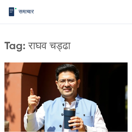
Tag: राघव चड्ढा