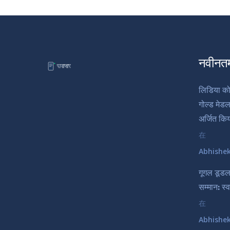
नवीनत
लिडिया को
गोल्ड मे
अर्जित कि
在
Abhishe
गूगल डूड
सम्मान: स्
在
Abhishe