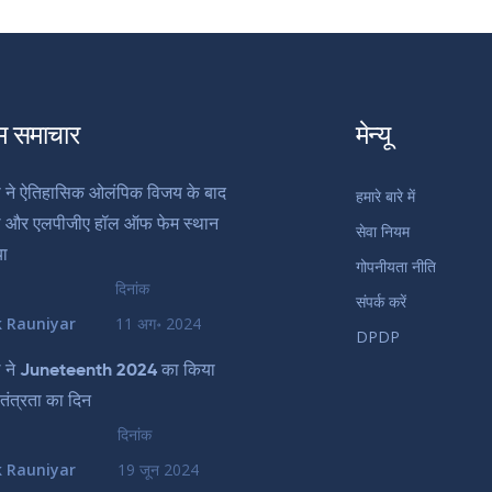
म समाचार
मेन्यू
 ने ऐतिहासिक ओलंपिक विजय के बाद
हमारे बारे में
डल और एलपीजीए हॉल ऑफ फेम स्थान
सेवा नियम
या
गोपनीयता नीति
दिनांक
संपर्क करें
k Rauniyar
11 अग॰ 2024
DPDP
ल ने Juneteenth 2024 का किया
वतंत्रता का दिन
दिनांक
k Rauniyar
19 जून 2024